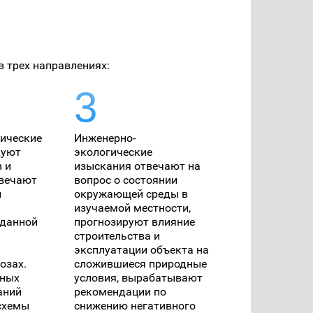
в трех направлениях:
гические
Инженерно-
дуют
экологические
в и
изыскания отвечают на
твечают
вопрос о состоянии
й
окружающей среды в
изучаемой местности,
 данной
прогнозируют влияние
строительства и
эксплуатации объекта на
озах.
сложившиеся природные
нных
условия, вырабатывают
аний
рекомендации по
схемы
снижению негативного