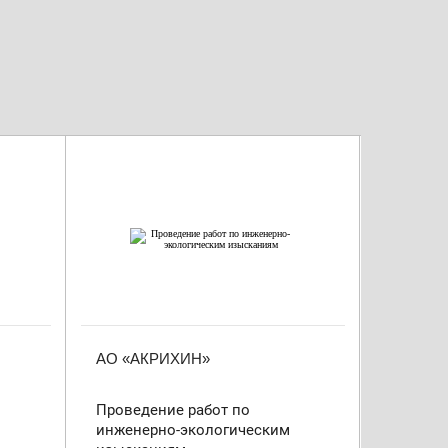
АО «АКРИХИН»
ООО «К
Проведение работ по
Проведе
инженерно-экологическим
инжене