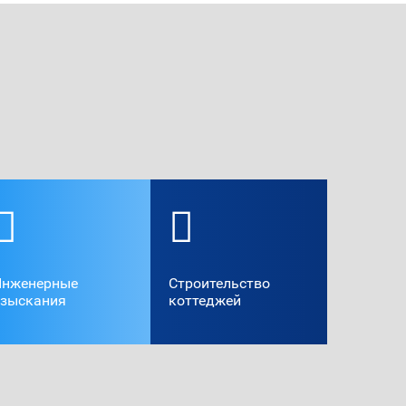
Инженерные
Cтроительство
изыскания
коттеджей