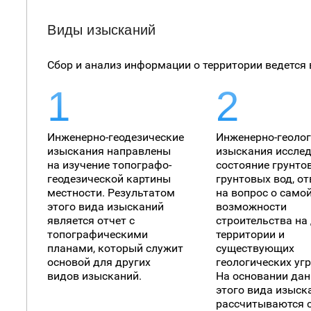
Виды изысканий
Сбор и анализ информации о территории ведется 
Инженерно-геодезические
Инженерно-геоло
изыскания направлены
изыскания иссле
на изучение топографо-
состояние грунто
геодезической картины
грунтовых вод, о
местности. Результатом
на вопрос о само
этого вида изысканий
возможности
является отчет с
строительства на
топографическими
территории и
планами, который служит
существующих
основой для других
геологических угр
видов изысканий.
На основании да
этого вида изыск
рассчитываются 